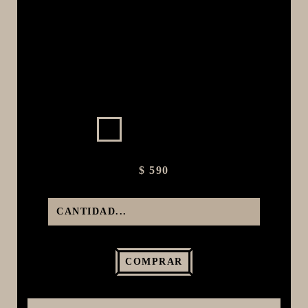
MACERACIÓN Y FILTRADO
FERMENTACIÓN Y MADURADO
COCCIÓN Y MEDICIÓN
CONEXIONES
ENVASADO
GROWLERS
DISPENSADORES DE CERVEZA
$ 590
**KEGLAND**
TALOS
MALTAS
KIT DE MALTAS BIRRA
LÚPULOS
COMPRAR
LEVADURAS
PRODUCTOS QUIMICOS Y ESPECIAS