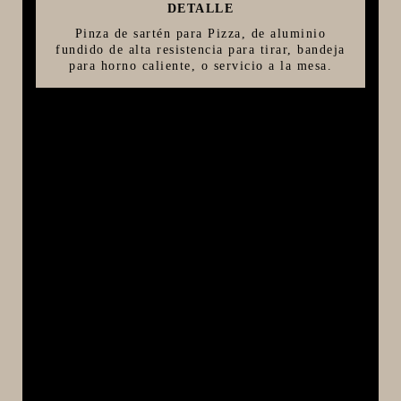
DETALLE
FIVE STAR U.S.A
Pinza de sartén para Pizza, de aluminio
fundido de alta resistencia para tirar, bandeja
HORNOS PORTÁTILES PIZZA NAPOLETANA
para horno caliente, o servicio a la mesa.
MASA MADRE
HARINAS ITALIANAS
HARINAS ARGENTINAS
CAFETERAS Y AFINES
CAFÉ
PARRILLA
MERCHANDISING