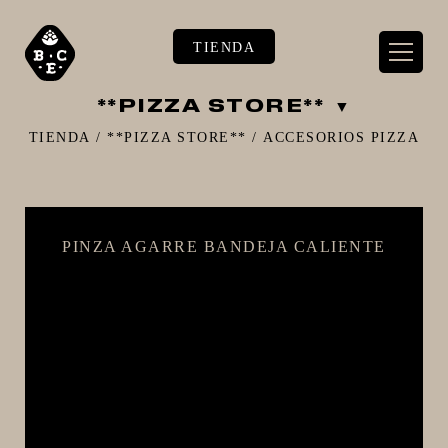
TIENDA
**PIZZA STORE**
TIENDA
/
**PIZZA STORE**
/
ACCESORIOS PIZZA
** TIENDA ALIMENTARIO BY BEC**
PINZA AGARRE BANDEJA CALIENTE
**PIZZA STORE**
** KIT REGALOS **
TERMOMETROS PROFESIONALES
BARRILES
EQUIPOS ELÉCTRICOS
OLLAS
CARBONATACIÓN Y OXIGENACIÓN