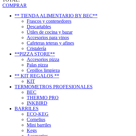
COMPRAR
** TIENDA ALIMENTARIO BY BEC**
Frascos y contenedores
Descartables
Útiles de cocina y bazar
Accesorios para vinos
Cafeteras teteras y afines
Cristalería
**PIZZA STORE**
Accesorios pizza
Palas pizza
Cepillos limpieza
** KIT REGALOS **
KIT
TERMOMETROS PROFESIONALES
BEC
THERMO PRO
INKBIRD
BARRILES
ECO-KEG
Cornelius
Mini barriles
Kegs
Accesorios