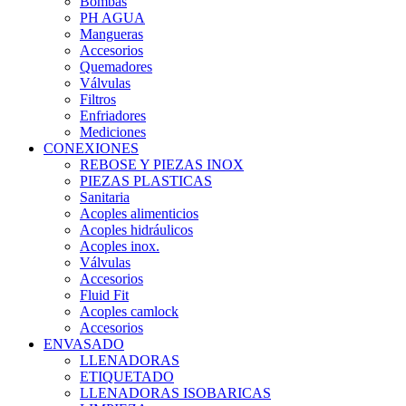
Bombas
PH AGUA
Mangueras
Accesorios
Quemadores
Válvulas
Filtros
Enfriadores
Mediciones
CONEXIONES
REBOSE Y PIEZAS INOX
PIEZAS PLASTICAS
Sanitaria
Acoples alimenticios
Acoples hidráulicos
Acoples inox.
Válvulas
Accesorios
Fluid Fit
Acoples camlock
Accesorios
ENVASADO
LLENADORAS
ETIQUETADO
LLENADORAS ISOBARICAS