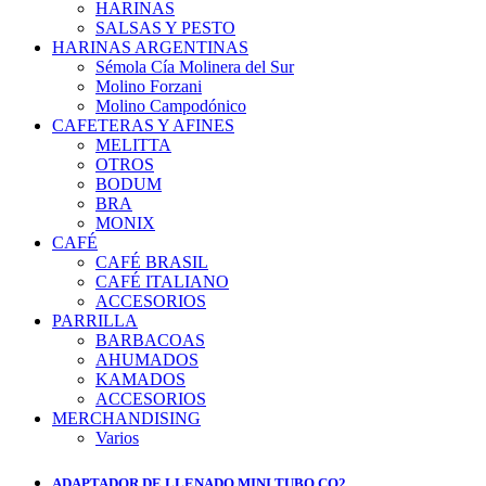
HARINAS
SALSAS Y PESTO
HARINAS ARGENTINAS
Sémola Cía Molinera del Sur
Molino Forzani
Molino Campodónico
CAFETERAS Y AFINES
MELITTA
OTROS
BODUM
BRA
MONIX
CAFÉ
CAFÉ BRASIL
CAFÉ ITALIANO
ACCESORIOS
PARRILLA
BARBACOAS
AHUMADOS
KAMADOS
ACCESORIOS
MERCHANDISING
Varios
ADAPTADOR DE LLENADO MINI TUBO CO2