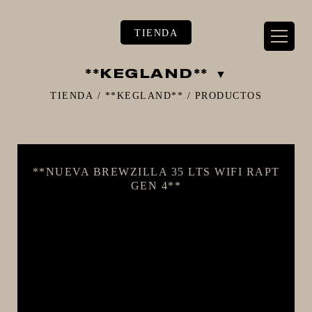
TIENDA
**KEGLAND**
TIENDA
/
**KEGLAND**
/
PRODUCTOS
** TIENDA ALIMENTARIO BY BEC**
**NUEVA BREWZILLA 35 LTS WIFI RAPT
**PIZZA STORE**
GEN 4**
** KIT REGALOS **
TERMOMETROS PROFESIONALES
BARRILES
EQUIPOS ELÉCTRICOS
OLLAS
CARBONATACIÓN Y OXIGENACIÓN