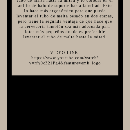
tubo de malta hasta la mitad y lo colocas en el
anillo de halo de soporte hasta la mitad. Esto
lo hace más ergonómico para que pueda
levantar el tubo de malta pesado en dos etapas,
pero tiene la segunda ventaja de que hace que
la cervecería también sea más adecuada para
lotes más pequeños donde es preferible
levantar el tubo de malta hasta la mitad.
VIDEO LINK:
https://www.youtube.com/watch?
v=rfy0c321Pg4&feature=emb_logo