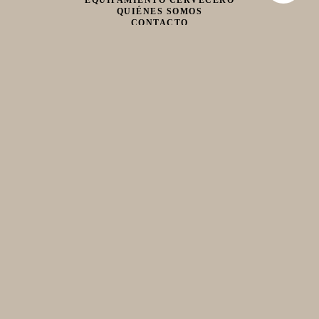
EQUIPAMIENTO CERVECERO
QUIÉNES SOMOS
CONTACTO
Whatsapp
Facebook
Instagram
TIENDA
hola@birraencasa.com
MI CARRO
Guaná 2046
CP 11200
Montevideo, Uruguay
EQUIPAMIENTO
CERVECERO