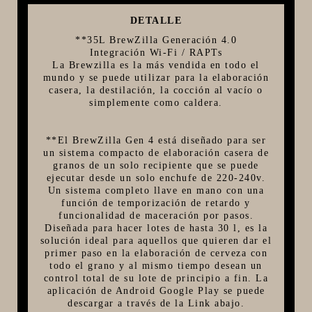
FIVE STAR U.S.A
DETALLE
**35L BrewZilla Generación 4.0
HORNOS PORTÁTILES PIZZA NAPOLETANA
Integración Wi-Fi / RAPTs
MASA MADRE
La Brewzilla es la más vendida en todo el
mundo y se puede utilizar para la elaboración
HARINAS ITALIANAS
casera, la destilación, la cocción al vacío o
simplemente como caldera.
HARINAS ARGENTINAS
CAFETERAS Y AFINES
**El BrewZilla Gen 4 está diseñado para ser
un sistema compacto de elaboración casera de
CAFÉ
granos de un solo recipiente que se puede
PARRILLA
ejecutar desde un solo enchufe de 220-240v.
Un sistema completo llave en mano con una
MERCHANDISING
función de temporización de retardo y
funcionalidad de maceración por pasos.
Diseñada para hacer lotes de hasta 30 l, es la
solución ideal para aquellos que quieren dar el
primer paso en la elaboración de cerveza con
todo el grano y al mismo tiempo desean un
control total de su lote de principio a fin. La
aplicación de Android Google Play se puede
descargar a través de la Link abajo.