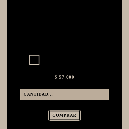
MACERACIÓN Y FILTRADO
FERMENTACIÓN Y MADURADO
COCCIÓN Y MEDICIÓN
CONEXIONES
ENVASADO
GROWLERS
DISPENSADORES DE CERVEZA
**KEGLAND**
$ 57.000
TALOS
MALTAS
KIT DE MALTAS BIRRA
LÚPULOS
COMPRAR
LEVADURAS
PRODUCTOS QUIMICOS Y ESPECIAS