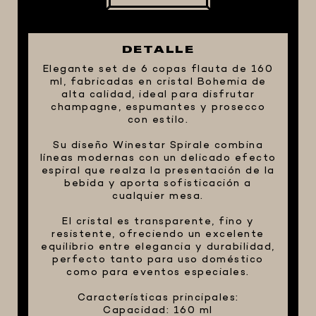
FIVE STAR U.S.A
HORNOS PORTÁTILES PIZZA
DETALLE
NAPOLETANA
Elegante set de 6 copas flauta de 160
MASA MADRE
ml, fabricadas en cristal Bohemia de
alta calidad, ideal para disfrutar
HARINAS ITALIANAS
champagne, espumantes y prosecco
con estilo.
HARINAS ARGENTINAS
Su diseño Winestar Spirale combina
CAFETERAS Y AFINES
líneas modernas con un delicado efecto
CAFÉ
espiral que realza la presentación de la
bebida y aporta sofisticación a
PARRILLA
cualquier mesa.
MERCHANDISING
El cristal es transparente, fino y
resistente, ofreciendo un excelente
equilibrio entre elegancia y durabilidad,
perfecto tanto para uso doméstico
como para eventos especiales.
Características principales:
Capacidad: 160 ml