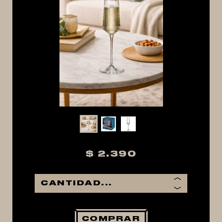
MACERACIÓN Y FILTRADO
FERMENTACIÓN Y MADURADO
COCCIÓN Y MEDICIÓN
CONEXIONES
ENVASADO
GROWLERS
DISPENSADORES DE CERVEZA
**KEGLAND**
TALOS
$ 2.390
MALTAS
KIT DE MALTAS BIRRA
LÚPULOS
LEVADURAS
COMPRAR
PRODUCTOS QUIMICOS Y ESPECIAS