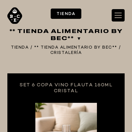
TIENDA
** TIENDA ALIMENTARIO BY
BEC**
TIENDA
/
** TIENDA ALIMENTARIO BY BEC**
/
CRISTALERÍA
** TIENDA ALIMENTARIO BY BEC**
**PIZZA STORE**
** KIT REGALOS **
SET 6 COPA VINO FLAUTA 160ML
CRISTAL
TERMOMETROS PROFESIONALES
BARRILES
EQUIPOS ELÉCTRICOS
OLLAS
CARBONATACIÓN Y OXIGENACIÓN