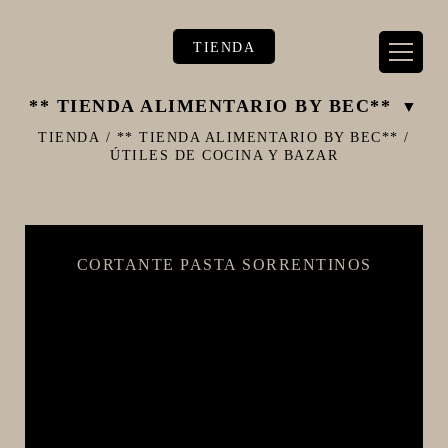
TIENDA
** TIENDA ALIMENTARIO BY BEC**
TIENDA
/
** TIENDA ALIMENTARIO BY BEC**
/
ÚTILES DE COCINA Y BAZAR
** TIENDA ALIMENTARIO BY BEC**
**PIZZA STORE**
CORTANTE PASTA SORRENTINOS
** KIT REGALOS **
TERMOMETROS PROFESIONALES
BARRILES
EQUIPOS ELÉCTRICOS
OLLAS
CARBONATACIÓN Y OXIGENACIÓN