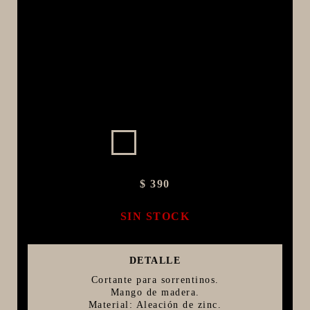
MACERACIÓN Y FILTRADO
FERMENTACIÓN Y MADURADO
COCCIÓN Y MEDICIÓN
CONEXIONES
ENVASADO
GROWLERS
DISPENSADORES DE CERVEZA
**KEGLAND**
$ 390
TALOS
SIN STOCK
MALTAS
KIT DE MALTAS BIRRA
DETALLE
LÚPULOS
Cortante para sorrentinos.
LEVADURAS
Mango de madera.
Material: Aleación de zinc.
PRODUCTOS QUIMICOS Y ESPECIAS