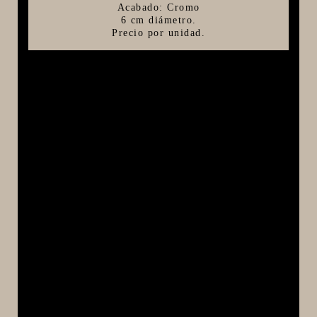
Acabado: Cromo
FIVE STAR U.S.A
6 cm diámetro.
Precio por unidad.
HORNOS PORTÁTILES PIZZA NAPOLETANA
MASA MADRE
HARINAS ITALIANAS
HARINAS ARGENTINAS
CAFETERAS Y AFINES
CAFÉ
PARRILLA
MERCHANDISING