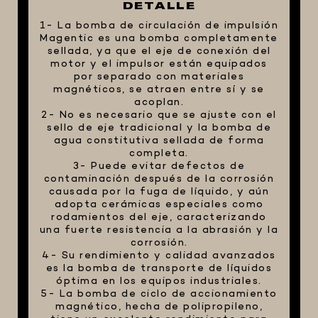
DETALLE
FIVE STAR U.S.A
1- La bomba de circulación de impulsión
Magentic es una bomba completamente
HORNOS PORTÁTILES PIZZA
sellada, ya que el eje de conexión del
NAPOLETANA
motor y el impulsor están equipados
por separado con materiales
MASA MADRE
magnéticos, se atraen entre sí y se
HARINAS ITALIANAS
acoplan.
2- No es necesario que se ajuste con el
HARINAS ARGENTINAS
sello de eje tradicional y la bomba de
agua constitutiva sellada de forma
CAFETERAS Y AFINES
completa.
3- Puede evitar defectos de
CAFÉ
contaminación después de la corrosión
causada por la fuga de líquido, y aún
PARRILLA
adopta cerámicas especiales como
MERCHANDISING
rodamientos del eje, caracterizando
una fuerte resistencia a la abrasión y la
corrosión.
4- Su rendimiento y calidad avanzados
es la bomba de transporte de líquidos
óptima en los equipos industriales.
5- La bomba de ciclo de accionamiento
magnético, hecha de polipropileno,