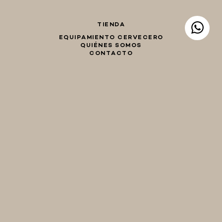
TIENDA
EQUIPAMIENTO CERVECERO
QUIÉNES SOMOS
CONTACTO
Whatsapp
Facebook
Instagram
TIENDA
hola@birraencasa.com
MI CARRO
Guaná 2046
CP 11200
Montevideo, Uruguay
EQUIPAMIENTO