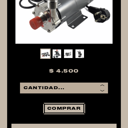
MACERACIÓN Y FILTRADO
FERMENTACIÓN Y MADURADO
COCCIÓN Y MEDICIÓN
CONEXIONES
ENVASADO
GROWLERS
DISPENSADORES DE CERVEZA
$ 4.500
**KEGLAND**
TALOS
MALTAS
KIT DE MALTAS BIRRA
COMPRAR
LÚPULOS
LEVADURAS
PRODUCTOS QUIMICOS Y ESPECIAS