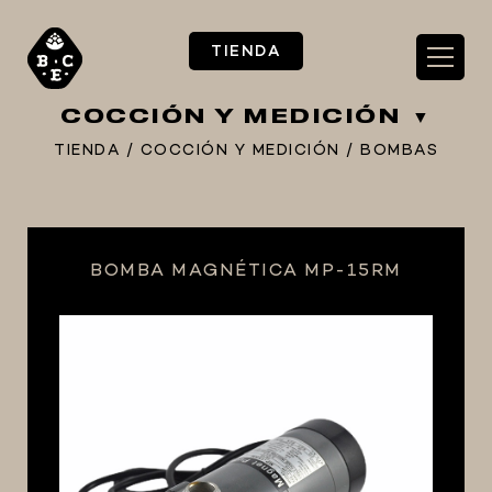
TIENDA
COCCIÓN Y MEDICIÓN
TIENDA
/
COCCIÓN Y MEDICIÓN
/
BOMBAS
** TIENDA ALIMENTARIO BY BEC**
BOMBA MAGNÉTICA MP-15RM
**PIZZA STORE**
** KIT REGALOS **
TERMOMETROS PROFESIONALES
BARRILES
EQUIPOS ELÉCTRICOS
OLLAS
CARBONATACIÓN Y OXIGENACIÓN