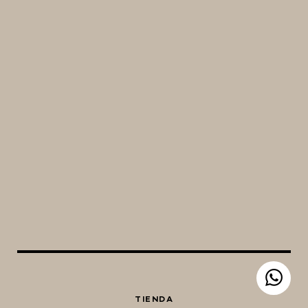
ALCOHOL
CLARIFICANTE
ESPECIAS
SOLUCIONES
FIVE STAR U.S.A
HORNOS PORTÁTILES PIZZA
NAPOLETANA
MASA MADRE
HARINAS ITALIANAS
HARINAS ARGENTINAS
CAFETERAS Y AFINES
CAFÉ
PARRILLA
MERCHANDISING
TIENDA