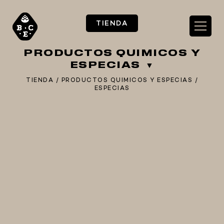
TIENDA
PRODUCTOS QUIMICOS Y
ESPECIAS
TIENDA
/
PRODUCTOS QUIMICOS Y ESPECIAS
/
ESPECIAS
** TIENDA ALIMENTARIO BY BEC**
**PIZZA STORE**
** KIT REGALOS **
TERMOMETROS PROFESIONALES
BARRILES
EQUIPOS ELÉCTRICOS
OLLAS
CARBONATACIÓN Y OXIGENACIÓN