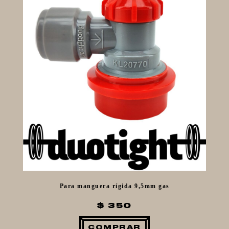
MALTAS
KIT DE MALTAS BIRRA
LÚPULOS
LEVADURAS
PRODUCTOS QUIMICOS Y ESPECIAS
FIVE STAR U.S.A
HORNOS PORTÁTILES PIZZA
NAPOLETANA
MASA MADRE
HARINAS ITALIANAS
HARINAS ARGENTINAS
CAFETERAS Y AFINES
Para manguera rígida 9,5mm gas
CAFÉ
PARRILLA
$ 350
MERCHANDISING
COMPRAR