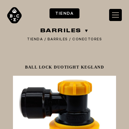
TIENDA
BARRILES
TIENDA
/
BARRILES
/
CONECTORES
** TIENDA ALIMENTARIO BY BEC**
BALL LOCK DUOTIGHT KEGLAND
**PIZZA STORE**
** KIT REGALOS **
TERMOMETROS PROFESIONALES
BARRILES
ECO-KEG
Cornelius
Mini barriles
Kegs
Accesorios