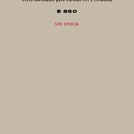
Acero inoxidable para botellas Pet y Fermzilla
$ 650
SIN STOCK