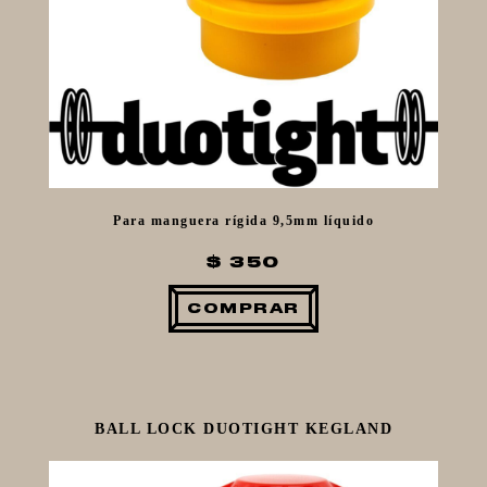
Conectores
Repuestos
EQUIPOS ELÉCTRICOS
OLLAS
CARBONATACIÓN Y OXIGENACIÓN
MACERACIÓN Y FILTRADO
FERMENTACIÓN Y MADURADO
Para manguera rígida 9,5mm líquido
COCCIÓN Y MEDICIÓN
$ 350
CONEXIONES
COMPRAR
ENVASADO
GROWLERS
DISPENSADORES DE CERVEZA
**KEGLAND**
BALL LOCK DUOTIGHT KEGLAND
TALOS