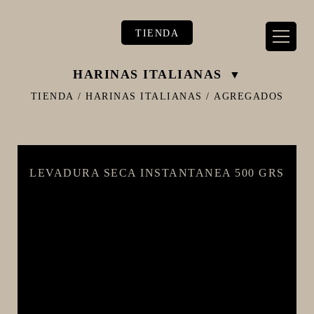
TIENDA
HARINAS ITALIANAS
TIENDA
/
HARINAS ITALIANAS
/
AGREGADOS
** TIENDA ALIMENTARIO BY BEC**
LEVADURA SECA INSTANTANEA 500 GRS
**PIZZA STORE**
** KIT REGALOS **
TERMOMETROS PROFESIONALES
BARRILES
EQUIPOS ELÉCTRICOS
OLLAS
CARBONATACIÓN Y OXIGENACIÓN