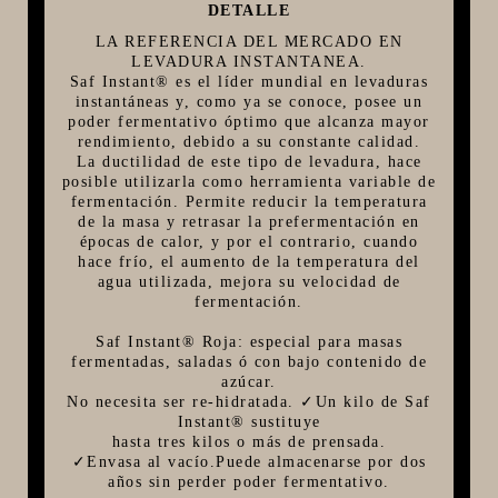
DETALLE
FIVE STAR U.S.A
LA REFERENCIA DEL MERCADO EN
LEVADURA INSTANTANEA.
HORNOS PORTÁTILES PIZZA NAPOLETANA
Saf Instant® es el líder mundial en levaduras
instantáneas y, como ya se conoce, posee un
MASA MADRE
poder fermentativo óptimo que alcanza mayor
HARINAS ITALIANAS
rendimiento, debido a su constante calidad.
La ductilidad de este tipo de levadura, hace
HARINAS ARGENTINAS
posible utilizarla como herramienta variable de
fermentación. Permite reducir la temperatura
CAFETERAS Y AFINES
de la masa y retrasar la prefermentación en
épocas de calor, y por el contrario, cuando
CAFÉ
hace frío, el aumento de la temperatura del
PARRILLA
agua utilizada, mejora su velocidad de
fermentación.
MERCHANDISING
Saf Instant® Roja: especial para masas
fermentadas, saladas ó con bajo contenido de
azúcar.
No necesita ser re-hidratada. ✓Un kilo de Saf
Instant® sustituye
hasta tres kilos o más de prensada.
✓Envasa al vacío.Puede almacenarse por dos
años sin perder poder fermentativo.