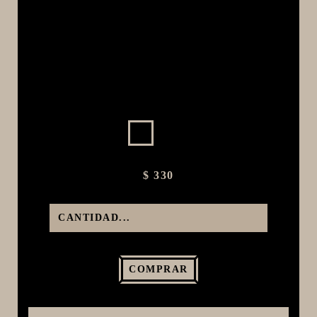
MACERACIÓN Y FILTRADO
FERMENTACIÓN Y MADURADO
COCCIÓN Y MEDICIÓN
CONEXIONES
ENVASADO
GROWLERS
DISPENSADORES DE CERVEZA
$ 330
**KEGLAND**
TALOS
MALTAS
KIT DE MALTAS BIRRA
LÚPULOS
COMPRAR
LEVADURAS
PRODUCTOS QUIMICOS Y ESPECIAS