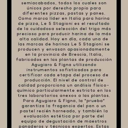
semiacabados, todos los cuales son
únicos por derecho propio para
FIVE STAR U.S.A
diferentes pizzas, pastas y panes.
HORNOS PORTÁTILES PIZZA
Como marca líder en Italia para harina
NAPOLETANA
de pizza, Le 5 Stagioni es el resultado
de la cuidadosa selección del trigo más
MASA MADRE
precioso para producir harina de la más
alta calidad. Hoy en día, cada una de
HARINAS ITALIANAS
las marcas de harinas Le 5 Stagioni se
producen y envasan apasionadamente
HARINAS ARGENTINAS
en la provincia de Brescia, Italia,
CAFETERAS Y AFINES
fabricados en las plantas de producción
Agugiaro & Figna utilizando
CAFÉ
instrumentos sofisticados para
certificar cada etapa del proceso de
PARRILLA
producción. El nivel de control de
calidad proporciona un análisis físico-
MERCHANDISING
químico particularmente estricto en los
tres laboratorios anexos a las plantas.
Para Agugiaro & Figna, la "prueba"
garantiza la fragancia del pan o un
pastel recién horneado, y también la
evaluación estética por parte del
equipo de degustación de maestros
panaderos y técnicos expertos. Estas