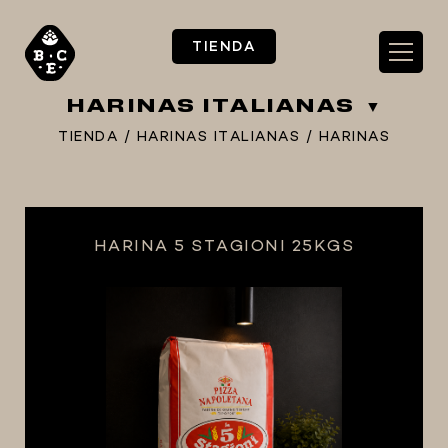
TIENDA
HARINAS ITALIANAS
TIENDA
/
HARINAS ITALIANAS
/
HARINAS
** TIENDA ALIMENTARIO BY BEC**
HARINA 5 STAGIONI 25KGS
**PIZZA STORE**
** KIT REGALOS **
TERMOMETROS PROFESIONALES
BARRILES
EQUIPOS ELÉCTRICOS
OLLAS
CARBONATACIÓN Y OXIGENACIÓN