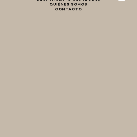
QUIÉNES SOMOS
CONTACTO
Whatsapp
Facebook
Instagram
TIENDA
hola@birraencasa.com
MI CARRO
Guaná 2046
CP 11200
Montevideo, Uruguay
EQUIPAMIENTO
CERVECERO