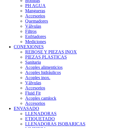
Bombas
PH AGUA
Mangueras
Accesorios
Quemadores
Válvulas
Filtros
Enfriadores
Mediciones
CONEXIONES
REBOSE Y PIEZAS INOX
PIEZAS PLASTICAS
Sanitaria
Acoples alimenticios
Acoples hidráulicos
Acoples inox.
Válvulas
Accesorios
Fluid Fit
Acoples camlock
Accesorios
ENVASADO
LLENADORAS
ETIQUETADO
LLENADORAS ISOBARICAS