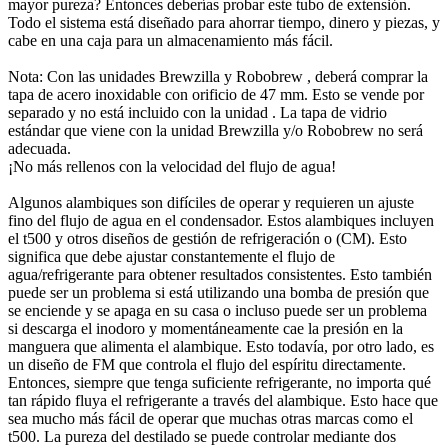
mayor pureza? Entonces deberías probar este tubo de extensión.
Todo el sistema está diseñado para ahorrar tiempo, dinero y piezas, y
cabe en una caja para un almacenamiento más fácil.
Nota: Con las unidades Brewzilla y Robobrew , deberá comprar la
tapa de acero inoxidable con orificio de 47 mm. Esto se vende por
separado y no está incluido con la unidad . La tapa de vidrio
estándar que viene con la unidad Brewzilla y/o Robobrew no será
adecuada.
¡No más rellenos con la velocidad del flujo de agua!
Algunos alambiques son difíciles de operar y requieren un ajuste
fino del flujo de agua en el condensador. Estos alambiques incluyen
el t500 y otros diseños de gestión de refrigeración o (CM). Esto
significa que debe ajustar constantemente el flujo de
agua/refrigerante para obtener resultados consistentes. Esto también
puede ser un problema si está utilizando una bomba de presión que
se enciende y se apaga en su casa o incluso puede ser un problema
si descarga el inodoro y momentáneamente cae la presión en la
manguera que alimenta el alambique. Esto todavía, por otro lado, es
un diseño de FM que controla el flujo del espíritu directamente.
Entonces, siempre que tenga suficiente refrigerante, no importa qué
tan rápido fluya el refrigerante a través del alambique. Esto hace que
sea mucho más fácil de operar que muchas otras marcas como el
t500. La pureza del destilado se puede controlar mediante dos