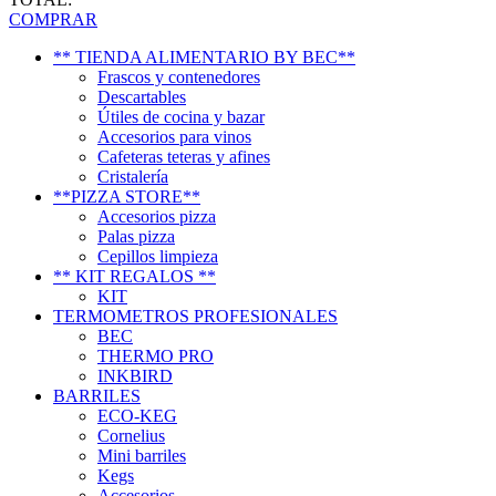
COMPRAR
** TIENDA ALIMENTARIO BY BEC**
Frascos y contenedores
Descartables
Útiles de cocina y bazar
Accesorios para vinos
Cafeteras teteras y afines
Cristalería
**PIZZA STORE**
Accesorios pizza
Palas pizza
Cepillos limpieza
** KIT REGALOS **
KIT
TERMOMETROS PROFESIONALES
BEC
THERMO PRO
INKBIRD
BARRILES
ECO-KEG
Cornelius
Mini barriles
Kegs
Accesorios