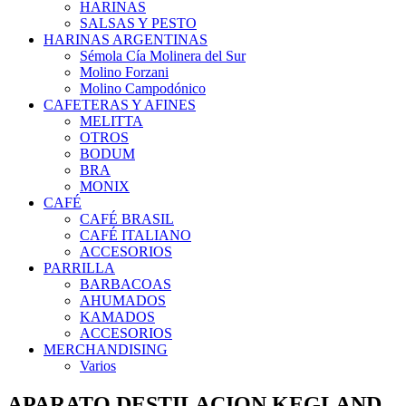
HARINAS
SALSAS Y PESTO
HARINAS ARGENTINAS
Sémola Cía Molinera del Sur
Molino Forzani
Molino Campodónico
CAFETERAS Y AFINES
MELITTA
OTROS
BODUM
BRA
MONIX
CAFÉ
CAFÉ BRASIL
CAFÉ ITALIANO
ACCESORIOS
PARRILLA
BARBACOAS
AHUMADOS
KAMADOS
ACCESORIOS
MERCHANDISING
Varios
APARATO DESTILACION KEGLAND