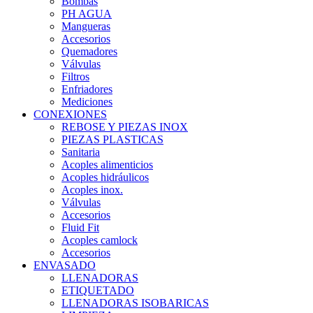
Bombas
PH AGUA
Mangueras
Accesorios
Quemadores
Válvulas
Filtros
Enfriadores
Mediciones
CONEXIONES
REBOSE Y PIEZAS INOX
PIEZAS PLASTICAS
Sanitaria
Acoples alimenticios
Acoples hidráulicos
Acoples inox.
Válvulas
Accesorios
Fluid Fit
Acoples camlock
Accesorios
ENVASADO
LLENADORAS
ETIQUETADO
LLENADORAS ISOBARICAS