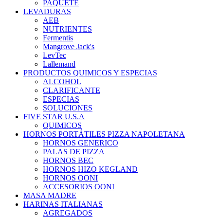
PAQUETE
LEVADURAS
AEB
NUTRIENTES
Fermentis
Mangrove Jack's
LevTec
Lallemand
PRODUCTOS QUIMICOS Y ESPECIAS
ALCOHOL
CLARIFICANTE
ESPECIAS
SOLUCIONES
FIVE STAR U.S.A
QUIMICOS
HORNOS PORTÁTILES PIZZA NAPOLETANA
HORNOS GENERICO
PALAS DE PIZZA
HORNOS BEC
HORNOS HIZO KEGLAND
HORNOS OONI
ACCESORIOS OONI
MASA MADRE
HARINAS ITALIANAS
AGREGADOS