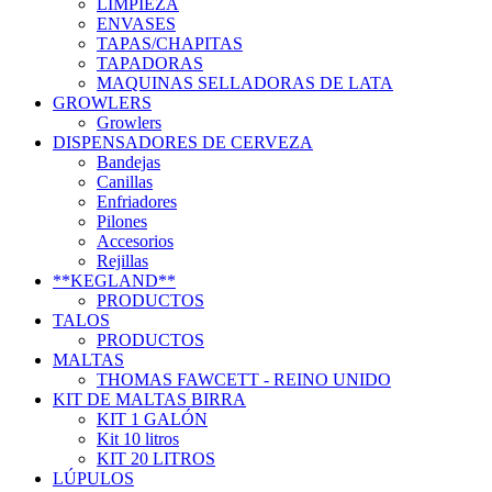
LIMPIEZA
ENVASES
TAPAS/CHAPITAS
TAPADORAS
MAQUINAS SELLADORAS DE LATA
GROWLERS
Growlers
DISPENSADORES DE CERVEZA
Bandejas
Canillas
Enfriadores
Pilones
Accesorios
Rejillas
**KEGLAND**
PRODUCTOS
TALOS
PRODUCTOS
MALTAS
THOMAS FAWCETT - REINO UNIDO
KIT DE MALTAS BIRRA
KIT 1 GALÓN
Kit 10 litros
KIT 20 LITROS
LÚPULOS