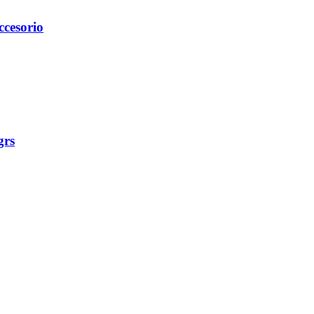
ccesorio
grs