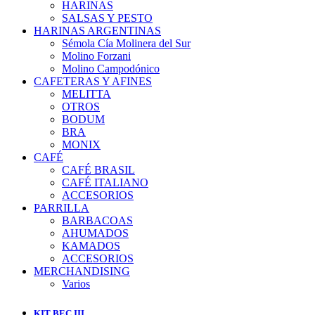
HARINAS
SALSAS Y PESTO
HARINAS ARGENTINAS
Sémola Cía Molinera del Sur
Molino Forzani
Molino Campodónico
CAFETERAS Y AFINES
MELITTA
OTROS
BODUM
BRA
MONIX
CAFÉ
CAFÉ BRASIL
CAFÉ ITALIANO
ACCESORIOS
PARRILLA
BARBACOAS
AHUMADOS
KAMADOS
ACCESORIOS
MERCHANDISING
Varios
KIT BEC III