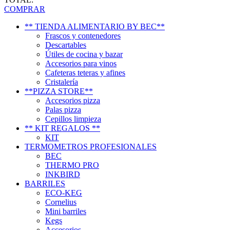
COMPRAR
** TIENDA ALIMENTARIO BY BEC**
Frascos y contenedores
Descartables
Útiles de cocina y bazar
Accesorios para vinos
Cafeteras teteras y afines
Cristalería
**PIZZA STORE**
Accesorios pizza
Palas pizza
Cepillos limpieza
** KIT REGALOS **
KIT
TERMOMETROS PROFESIONALES
BEC
THERMO PRO
INKBIRD
BARRILES
ECO-KEG
Cornelius
Mini barriles
Kegs
Accesorios