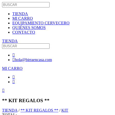
TIENDA
MI CARRO
EQUIPAMIENTO CERVECERO
QUIÉNES SOMOS
CONTACTO
TIENDA
hola@birraencasa.com
MI CARRO
** KIT REGALOS **
TIENDA
/
** KIT REGALOS **
/
KIT
TOTAL: