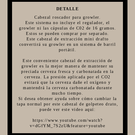
FIVE STAR U.S.A
DETALLE
Cabezal roscador para growler.
HORNOS PORTÁTILES PIZZA NAPOLETANA
Este sistema no incluye el regulador, el
MASA MADRE
growler ni las cápsulas de C02 de 16 gramos.
Estos se pueden comprar por separado.
HARINAS ITALIANAS
Este cabezal de extracción mini drafto
convertirá su growler en un sistema de barril
HARINAS ARGENTINAS
portátil.
CAFETERAS Y AFINES
Este conveniente cabezal de extracción de
growler es la mejor manera de mantener su
CAFÉ
preciada cerveza fresca y carbonatada en la
PARRILLA
cerveza. La presión aplicada por el CO2
evitará que la cerveza dañe el oxígeno y
MERCHANDISING
mantendrá la cerveza carbonatada durante
mucho tiempo.
Si desea obtener ayuda sobre cómo cambiar la
tapa normal por este cabezal de golpeteo drato,
puede ver este video aquí:
https://www.youtube.com/watch?
v=dGfYM_7S2zU&feature=youtube