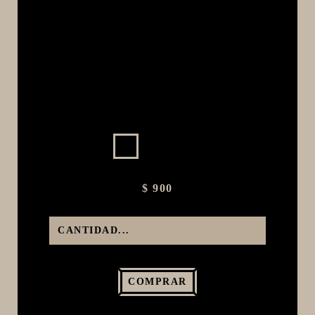
MACERACIÓN Y FILTRADO
FERMENTACIÓN Y MADURADO
COCCIÓN Y MEDICIÓN
CONEXIONES
ENVASADO
GROWLERS
DISPENSADORES DE CERVEZA
**KEGLAND**
$ 900
TALOS
MALTAS
KIT DE MALTAS BIRRA
LÚPULOS
COMPRAR
LEVADURAS
PRODUCTOS QUIMICOS Y ESPECIAS