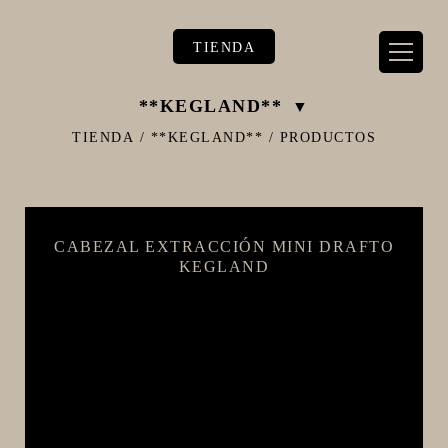
TIENDA
**KEGLAND**
TIENDA
/
**KEGLAND**
/
PRODUCTOS
** TIENDA ALIMENTARIO BY BEC**
CABEZAL EXTRACCIÓN MINI DRAFTO
**PIZZA STORE**
KEGLAND
** KIT REGALOS **
TERMOMETROS PROFESIONALES
BARRILES
EQUIPOS ELÉCTRICOS
OLLAS
CARBONATACIÓN Y OXIGENACIÓN