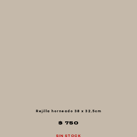
FIVE STAR U.S.A
HORNOS PORTÁTILES PIZZA
NAPOLETANA
MASA MADRE
HARINAS ITALIANAS
HARINAS ARGENTINAS
CAFETERAS Y AFINES
CAFÉ
PARRILLA
MERCHANDISING
Rejilla horneado 38 x 32,5cm
$ 750
SIN STOCK