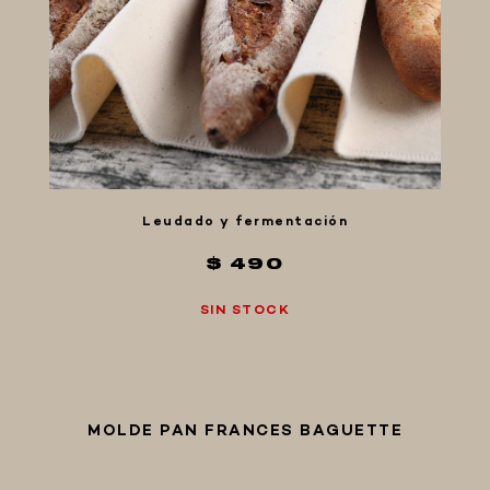
MACERACIÓN Y FILTRADO
FERMENTACIÓN Y MADURADO
COCCIÓN Y MEDICIÓN
CONEXIONES
ENVASADO
GROWLERS
Leudado y fermentación
DISPENSADORES DE CERVEZA
$ 490
**KEGLAND**
SIN STOCK
TALOS
MALTAS
KIT DE MALTAS BIRRA
LÚPULOS
MOLDE PAN FRANCES BAGUETTE
LEVADURAS
PRODUCTOS QUIMICOS Y ESPECIAS