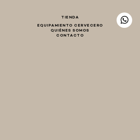
TIENDA
EQUIPAMIENTO CERVECERO
QUIÉNES SOMOS
CONTACTO
Whatsapp
Facebook
Instagram
TIENDA
hola@birraencasa.com
MI CARRO
Guaná 2046
CP 11200
Montevideo, Uruguay
EQUIPAMIENTO