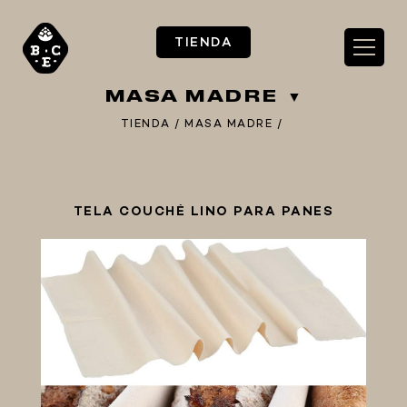
TIENDA
MASA MADRE
TIENDA
/
MASA MADRE
/
** TIENDA ALIMENTARIO BY BEC**
TELA COUCHÉ LINO PARA PANES
**PIZZA STORE**
** KIT REGALOS **
TERMOMETROS PROFESIONALES
BARRILES
EQUIPOS ELÉCTRICOS
OLLAS
CARBONATACIÓN Y OXIGENACIÓN