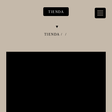
TIENDA
TIENDA
/
/
** TIENDA ALIMENTARIO BY BEC**
**PIZZA STORE**
** KIT REGALOS **
TERMOMETROS PROFESIONALES
BARRILES
EQUIPOS ELÉCTRICOS
OLLAS
CARBONATACIÓN Y OXIGENACIÓN