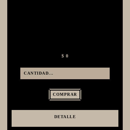
MACERACIÓN Y FILTRADO
FERMENTACIÓN Y MADURADO
COCCIÓN Y MEDICIÓN
CONEXIONES
ENVASADO
GROWLERS
$ 0
DISPENSADORES DE CERVEZA
**KEGLAND**
TALOS
MALTAS
COMPRAR
KIT DE MALTAS BIRRA
LÚPULOS
DETALLE
LEVADURAS
PRODUCTOS QUIMICOS Y ESPECIAS