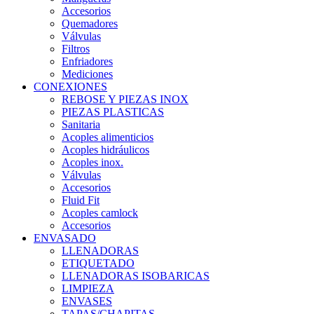
Accesorios
Quemadores
Válvulas
Filtros
Enfriadores
Mediciones
CONEXIONES
REBOSE Y PIEZAS INOX
PIEZAS PLASTICAS
Sanitaria
Acoples alimenticios
Acoples hidráulicos
Acoples inox.
Válvulas
Accesorios
Fluid Fit
Acoples camlock
Accesorios
ENVASADO
LLENADORAS
ETIQUETADO
LLENADORAS ISOBARICAS
LIMPIEZA
ENVASES
TAPAS/CHAPITAS