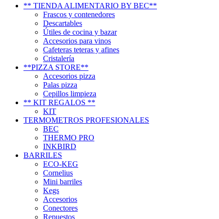
** TIENDA ALIMENTARIO BY BEC**
Frascos y contenedores
Descartables
Útiles de cocina y bazar
Accesorios para vinos
Cafeteras teteras y afines
Cristalería
**PIZZA STORE**
Accesorios pizza
Palas pizza
Cepillos limpieza
** KIT REGALOS **
KIT
TERMOMETROS PROFESIONALES
BEC
THERMO PRO
INKBIRD
BARRILES
ECO-KEG
Cornelius
Mini barriles
Kegs
Accesorios
Conectores
Repuestos