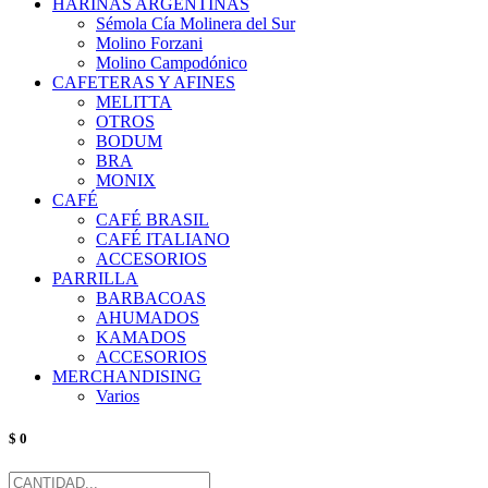
HARINAS ARGENTINAS
Sémola Cía Molinera del Sur
Molino Forzani
Molino Campodónico
CAFETERAS Y AFINES
MELITTA
OTROS
BODUM
BRA
MONIX
CAFÉ
CAFÉ BRASIL
CAFÉ ITALIANO
ACCESORIOS
PARRILLA
BARBACOAS
AHUMADOS
KAMADOS
ACCESORIOS
MERCHANDISING
Varios
$ 0